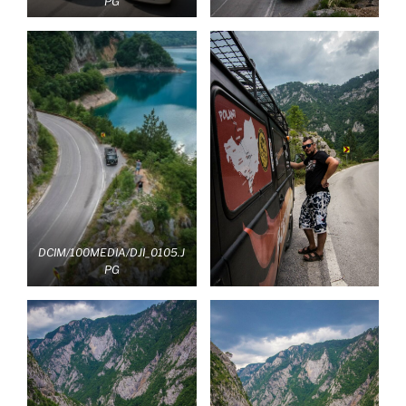
PG
DCIM/100MEDIA/DJI_0105.J
PG