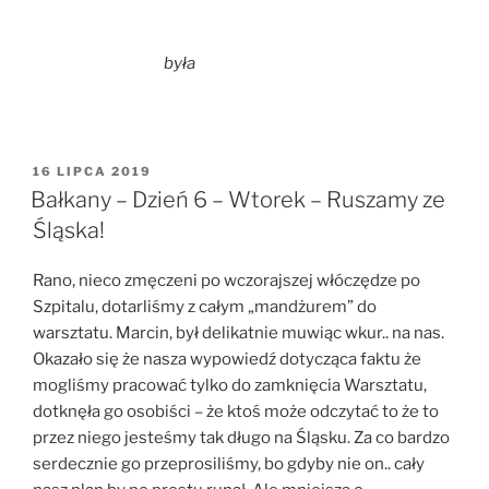
była
OPUBLIKOWANE
16 LIPCA 2019
W
Bałkany – Dzień 6 – Wtorek – Ruszamy ze
Śląska!
Rano, nieco zmęczeni po wczorajszej włóczędze po
Szpitalu, dotarliśmy z całym „mandżurem” do
warsztatu. Marcin, był delikatnie muwiąc wkur.. na nas.
Okazało się że nasza wypowiedź dotycząca faktu że
mogliśmy pracować tylko do zamknięcia Warsztatu,
dotknęła go osobiści – że ktoś może odczytać to że to
przez niego jesteśmy tak długo na Śląsku. Za co bardzo
serdecznie go przeprosiliśmy, bo gdyby nie on.. cały