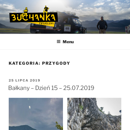
Przejdź
do
treści
BUCHANKA
Podróżnicy inni niż wszyscy…
Menu
KATEGORIA:
PRZYGODY
OPUBLIKOWANE
25 LIPCA 2019
W
Bałkany – Dzień 15 – 25.07.2019