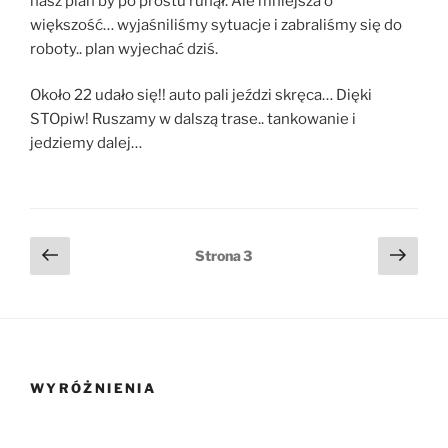
nasz plan by po prostu runął. Ale mniejsza o
większość… wyjaśniliśmy sytuacje i zabraliśmy się do
roboty.. plan wyjechać dziś.
Około 22 udało się!! auto pali jeździ skręca… Dięki
STOpiw! Ruszamy w dalszą trase.. tankowanie i
jedziemy dalej…
Stronicowanie
Poprzednia
Nast
Strona
3
strona
stro
wpisów
WYRÓŻNIENIA