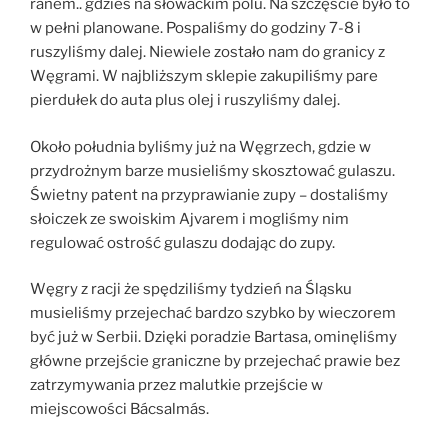
ranem.. gdzieś na słowackim polu. Na szczęście było to
w pełni planowane. Pospaliśmy do godziny 7-8 i
ruszyliśmy dalej. Niewiele zostało nam do granicy z
Węgrami. W najbliższym sklepie zakupiliśmy pare
pierdułek do auta plus olej i ruszyliśmy dalej.
Około południa byliśmy już na Węgrzech, gdzie w
przydrożnym barze musieliśmy skosztować gulaszu.
Świetny patent na przyprawianie zupy – dostaliśmy
słoiczek ze swoiskim Ajvarem i mogliśmy nim
regulować ostrość gulaszu dodając do zupy.
Węgry z racji że spędziliśmy tydzień na Śląsku
musieliśmy przejechać bardzo szybko by wieczorem
być już w Serbii. Dzięki poradzie Bartasa, ominęliśmy
główne przejście graniczne by przejechać prawie bez
zatrzymywania przez malutkie przejście w
miejscowości Bácsalmás.