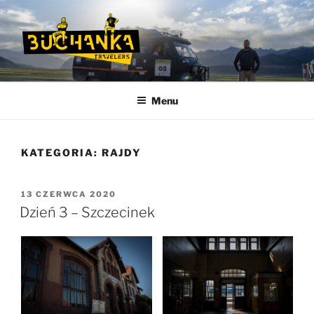
Przejdź
do
treści
BUCHANKA
Podróżnicy inni niż wszyscy…
Menu
KATEGORIA:
RAJDY
OPUBLIKOWANE
13 CZERWCA 2020
W
Dzień 3 – Szczecinek