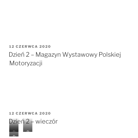
OPUBLIKOWANE
12 CZERWCA 2020
W
Dzień 2 – Magazyn Wystawowy Polskiej
Motoryzacji
OPUBLIKOWANE
12 CZERWCA 2020
W
Dzień 2 – wieczór
D
D
D
CI
CI