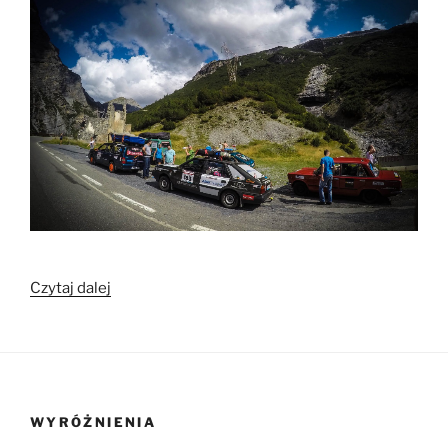
„I
Czytaj dalej
tak
to
wszystko
się
zaczęło…”
WYRÓŻNIENIA