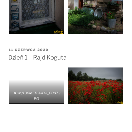
OPUBLIKOWANE
11 CZERWCA 2020
W
Dzień 1 – Rajd Koguta
DCIM/100MEDIA/DJI_0007.J
PG