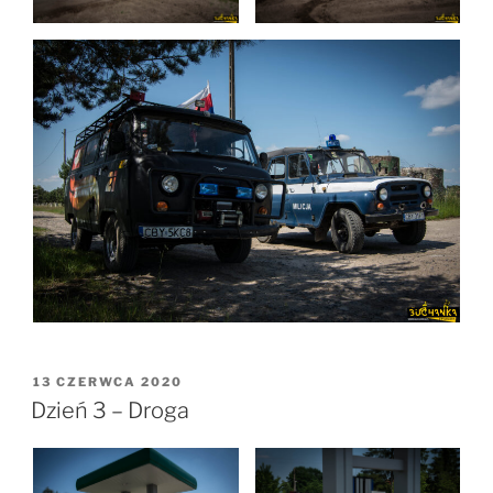
OPUBLIKOWANE
13 CZERWCA 2020
W
Dzień 3 – Droga