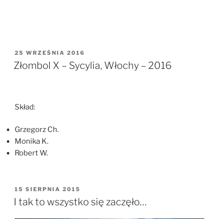
OPUBLIKOWANE
25 WRZEŚNIA 2016
W
Złombol X – Sycylia, Włochy – 2016
Skład:
Grzegorz Ch.
Monika K.
Robert W.
OPUBLIKOWANE
15 SIERPNIA 2015
W
I tak to wszystko się zaczęło…